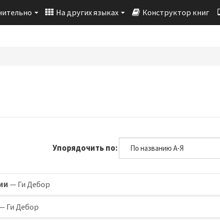
нительно
На других языках
Конструктор книг
Упорядочить по:
ии
— Ги Дебор
— Ги Дебор