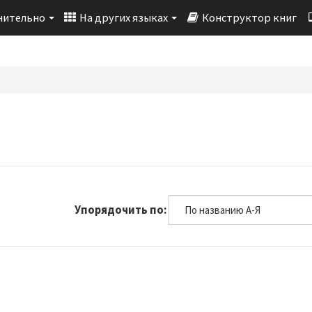
нительно
На других языках
Конструктор книг
Упорядочить по: