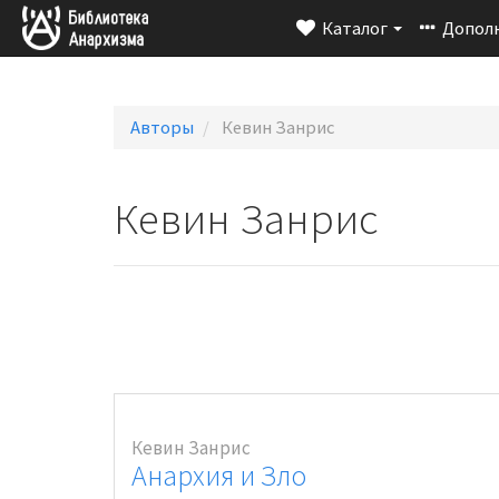
Каталог
Допол
Авторы
Кевин Занрис
Кевин Занрис
Кевин Занрис
Анархия и Зло