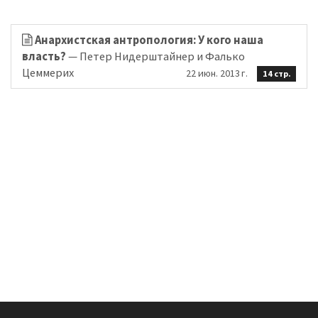
Анархистская антропология: У кого наша
власть?
— Петер Нидерштайнер и Фалько
Цеммерих
22 июн. 2013 г.
14 стр.