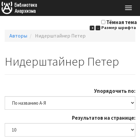
Togg
navig
Тёмная тема
Размер шрифта
+
-
Авторы
Нидерштайнер Петер
Нидерштайнер Петер
Упорядочить по:
Результатов на странице: