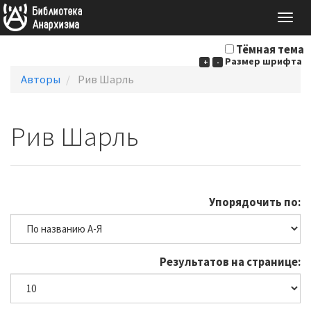
Togg
navig
Тёмная тема
Размер шрифта
+
-
Авторы
Рив Шарль
Рив Шарль
Упорядочить по:
Результатов на странице: