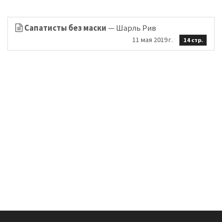
Сапатисты без маски
— Шарль Рив
11 мая 2019 г.
14 стр.