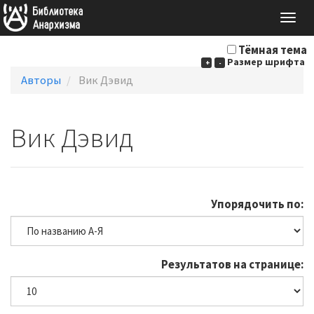
Togg
navig
Тёмная тема
Размер шрифта
+
-
Авторы
Вик Дэвид
Вик Дэвид
Упорядочить по:
Результатов на странице: