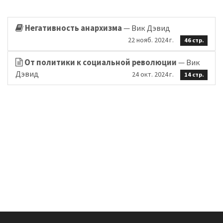
Негативность анархизма
— Вик Дэвид
22 нояб. 2024 г.
46 стр.
От политики к социальной революции
— Вик
Дэвид
24 окт. 2024 г.
14 стр.