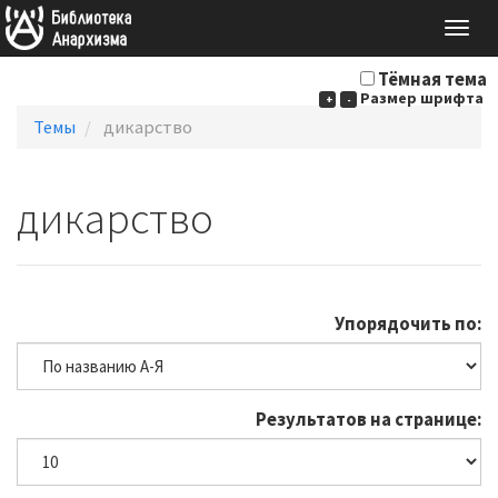
Togg
navig
Тёмная тема
Размер шрифта
+
-
Темы
дикарство
дикарство
Упорядочить по:
Результатов на странице: