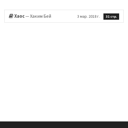
Хаос
— Хаким Бей
3 мар. 2018 г.
31 стр.