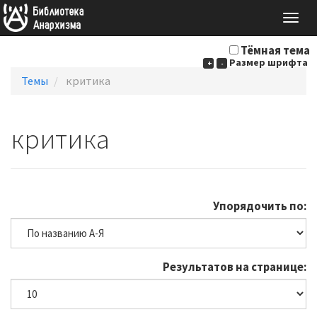
Togg
navig
Тёмная тема
Размер шрифта
+
-
Темы
критика
критика
Упорядочить по:
Результатов на странице: