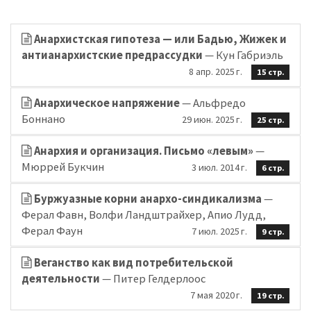
Анархистская гипотеза — или Бадью, Жижек и
антианархистские предрассудки
— Кун Габриэль
8 апр. 2025 г.
15 стр.
Анархическое напряжение
— Альфредо
Боннано
29 июн. 2025 г.
25 стр.
Анархия и организация. Письмо «левым»
—
Мюррей Букчин
3 июл. 2014 г.
6 стр.
Буржуазные корни анархо-синдикализма
—
Ферал Фавн, Волфи Ландштрайхер, Апио Лудд,
Ферал Фаун
7 июл. 2025 г.
9 стр.
Веганство как вид потребительской
деятельности
— Питер Гелдерлоос
7 мая 2020 г.
19 стр.