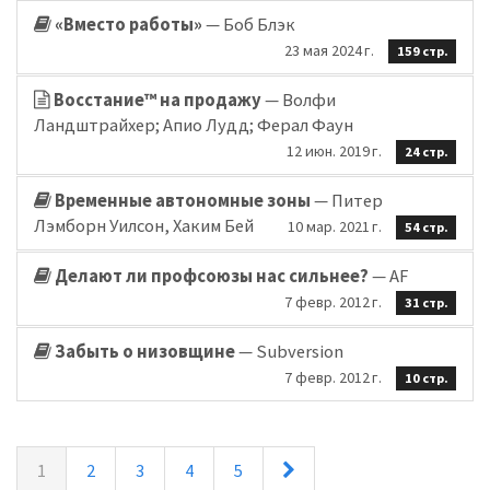
«Вместо работы»
— Боб Блэк
23 мая 2024 г.
159 стр.
Восстание™ на продажу
— Волфи
Ландштрайхер; Апио Лудд; Ферал Фаун
12 июн. 2019 г.
24 стр.
Временные автономные зоны
— Питер
Лэмборн Уилсон, Хаким Бей
10 мар. 2021 г.
54 стр.
Делают ли профсоюзы нас сильнее?
— AF
7 февр. 2012 г.
31 стр.
Забыть о низовщине
— Subversion
7 февр. 2012 г.
10 стр.
»
1
2
3
4
5