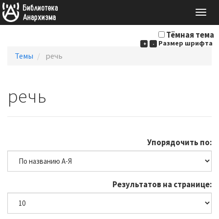
Togg
navig
Тёмная тема
Размер шрифта
+
-
Темы
речь
речь
Упорядочить по:
Результатов на странице: