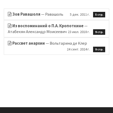
Зов Равашоля
— Равашоль
5 дек. 2011 г.
5 стр.
Из воспоминаний о П.А. Кропоткине
—
Атабекян Александр Моисеевич
23 июл. 2018 г.
9 стр.
Рассвет анархии
— Вольтарина де Клер
24 сент. 2024 г.
9 стр.