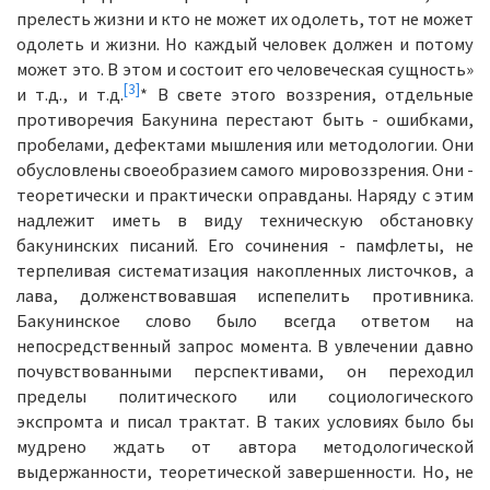
прелесть жизни и кто не может их одолеть, тот не может
одолеть и жизни. Но каждый человек должен и потому
может это. В этом и состоит его человеческая сущность»
[3]
и т.д., и т.д.
* В свете этого воззрения, отдельные
противоречия Бакунина перестают быть - ошибками,
пробелами, дефектами мышления или методологии. Они
обусловлены своеобразием самого мировоззрения. Они -
теоретически и практически оправданы. Наряду с этим
надлежит иметь в виду техническую обстановку
бакунинских писаний. Его сочинения - памфлеты, не
терпеливая систематизация накопленных листочков, а
лава, долженствовавшая испепелить противника.
Бакунинское слово было всегда ответом на
непосредственный запрос момента. В увлечении давно
почувствованными перспективами, он переходил
пределы политического или социологического
экспромта и писал трактат. В таких условиях было бы
мудрено ждать от автора методологической
выдержанности, теоретической завершенности. Но, не