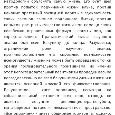
методологии объяснять самую жизнь. Его бунт шел
против попыток подчинения жизни науке, против
наивных претензий последней верить в адекватность
своих законов законам подлинного бытия, против
попыток раскрыть существо жизни при помощи своих
неизбежно ограниченных формул - понять мир, как
«представление». Прагматический смысл научного
знания был ясен Бакунину до конца. Разумеется,
ограничение роли научного знания,
противопоставление его скромных возможностей
всемогуществу жизни не может быть оправдано с точки
зрения последовательного позитивизма, но именно
этот непоследовательный позитивизм проведен весьма
последовательно во всем бакунинском учении о жизни и
является основной краской его философствования.
Бакунинское – «все опрокину», несмотря на
соблазнительный титанизм этих слов, отнюдь не
является лозунгом революционера-полубога,
пытающегося потрясти межпланетное пространство.
«Все опрокину» - имеет обширные горизонты, однако,