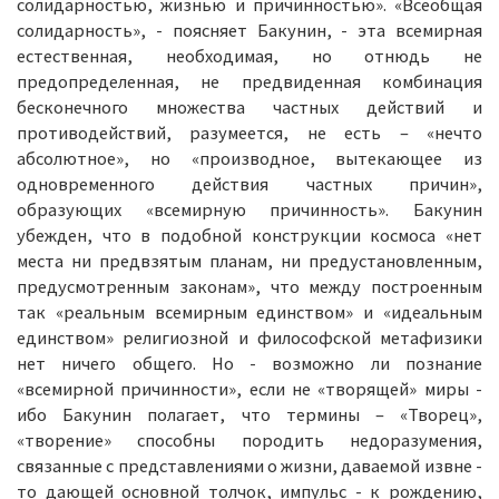
солидарностью, жизнью и причинностью». «Всеобщая
солидарность», - поясняет Бакунин, - эта всемирная
естественная, необходимая, но отнюдь не
предопределенная, не предвиденная комбинация
бесконечного множества частных действий и
противодействий, разумеется, не есть – «нечто
абсолютное», но «производное, вытекающее из
одновременного действия частных причин»,
образующих «всемирную причинность». Бакунин
убежден, что в подобной конструкции космоса «нет
места ни предвзятым планам, ни предустановленным,
предусмотренным законам», что между построенным
так «реальным всемирным единством» и «идеальным
единством» религиозной и философской метафизики
нет ничего общего. Но - возможно ли познание
«всемирной причинности», если не «творящей» миры -
ибо Бакунин полагает, что термины – «Творец»,
«творение» способны породить недоразумения,
связанные с представлениями о жизни, даваемой извне -
то дающей основной толчок, импульс - к рождению,