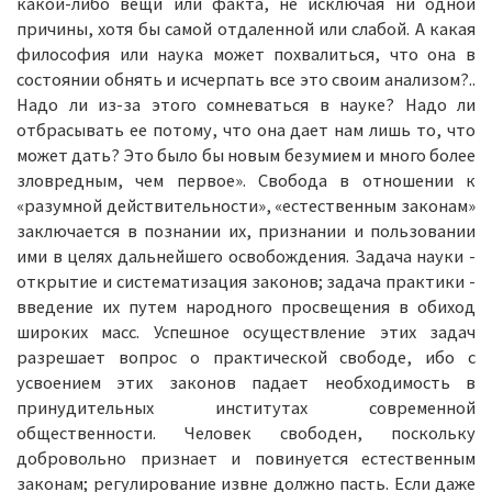
какой-либо вещи или факта, не исключая ни одной
причины, хотя бы самой отдаленной или слабой. А какая
философия или наука может похвалиться, что она в
состоянии обнять и исчерпать все это своим анализом?..
Надо ли из-за этого сомневаться в науке? Надо ли
отбрасывать ее потому, что она дает нам лишь то, что
может дать? Это было бы новым безумием и много более
зловредным, чем первое». Свобода в отношении к
«разумной действительности», «естественным законам»
заключается в познании их, признании и пользовании
ими в целях дальнейшего освобождения. Задача науки -
открытие и систематизация законов; задача практики -
введение их путем народного просвещения в обиход
широких масс. Успешное осуществление этих задач
разрешает вопрос о практической свободе, ибо с
усвоением этих законов падает необходимость в
принудительных институтах современной
общественности. Человек свободен, поскольку
добровольно признает и повинуется естественным
законам; регулирование извне должно пасть. Если даже