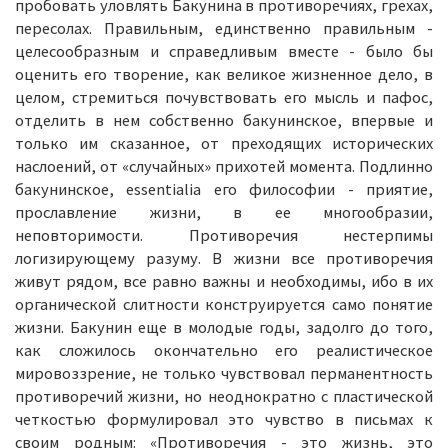
пробовать уловлять Бакунина в противоречиях, грехах,
пересолах. Правильным, единственно правильным -
целесообразным и справедливым вместе - было бы
оценить его творение, как великое жизненное дело, в
целом, стремиться почувствовать его мысль и пафос,
отделить в нем собственно бакунинское, впервые и
только им сказанное, от преходящих исторических
наслоений, от «случайных» прихотей момента. Подлинно
бакунинское, essentialia его философии - приятие,
прославление жизни, в ее многообразии,
неповторимости. Противоречия нестерпимы
логизирующему разуму. В жизни все противоречия
живут рядом, все равно важны и необходимы, ибо в их
органической слитности конструируется само понятие
жизни. Бакунин еще в молодые годы, задолго до того,
как сложилось окончательно его реалистическое
мировоззрение, не только чувствовал перманентность
противоречий жизни, но неоднократно с пластической
четкостью формулировал это чувство в письмах к
своим родным: «Противоречия - это жизнь, это