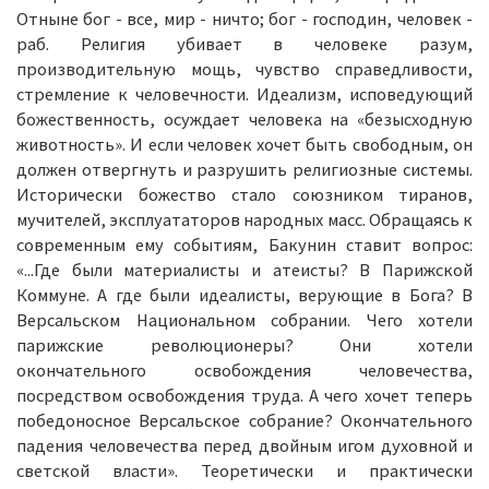
Отныне бог - все, мир - ничто; бог - господин, человек -
раб. Религия убивает в человеке разум,
производительную мощь, чувство справедливости,
стремление к человечности. Идеализм, исповедующий
божественность, осуждает человека на «безысходную
животность». И если человек хочет быть свободным, он
должен отвергнуть и разрушить религиозные системы.
Исторически божество стало союзником тиранов,
мучителей, эксплуататоров народных масс. Обращаясь к
современным ему событиям, Бакунин ставит вопрос:
«...Где были материалисты и атеисты? В Парижской
Коммуне. А где были идеалисты, верующие в Бога? В
Версальском Национальном собрании. Чего хотели
парижские революционеры? Они хотели
окончательного освобождения человечества,
посредством освобождения труда. А чего хочет теперь
победоносное Версальское собрание? Окончательного
падения человечества перед двойным игом духовной и
светской власти». Теоретически и практически