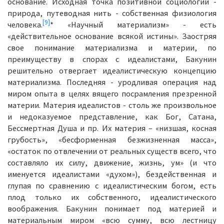
основание. Исходная точка позитивной социологии -
природа, путеводная нить - собственная физиология
[9]
человека.
* «Научный материализм» - есть
«действительное основание всякой истины». Заостряя
свое понимание материализма и материи, по
преимуществу в спорах с идеалистами, Бакунин
решительно отвергает идеалистическую концепцию
материализма. Последняя - уродливая операция над
миром опыта в целях вящего посрамления презренной
материи. Материя идеалистов - столь же произвольное
и недоказуемое представление, как Бог, Сатана,
Бессмертная Душа и пр. Их материя – «низшая, косная
грубость», «бесформенная безжизненная масса»,
«остаток по отвлечении от реальных существ всего, что
составляло их силу, движение, жизнь, ум» (и что
именуется идеалистами «духом»), бездейственная и
глупая по сравнению с идеалистическим богом, есть
плод только их собственного, идеалистического
воображения. Бакунин понимает под материей и
материальным миром «всю сумму, всю лестницу