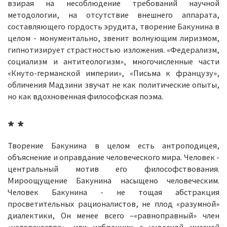
взирая на несоблюдение требований научной
методологии, на отсутствие внешнего аппарата,
составляющего гордость эрудита, творение Бакунина в
целом - монументально, звенит волнующим лиризмом,
гипнотизирует страстностью изложения. «Федерализм,
социализм и антитеологизм», многочисленные части
«Кнуто-германской империи», «Письма к французу»,
обличения Мадзини звучат не как политические опыты,
но как вдохновенная философская поэма.
* *
Творение Бакунина в целом есть антроподицея,
объяснение и оправдание человеческого мира. Человек -
центральный мотив его философствования.
Мироощущение Бакунина насыщено человеческим.
Человек Бакунина - не тощая абстракция
просветительных рационалистов, не плод «разумной»
диалектики, Он менее всего –«равноправный» член