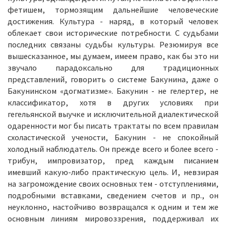
фетишем, тормозящим дальнейшие человеческие
достижения. Культура - наряд, в который человек
облекает свои исторические потребности. С судьбами
последних связаны судьбы культуры. Резюмируя все
вышесказанное, мы думаем, имеем право, как бы это ни
звучало парадоксально для традиционных
представлений, говорить о системе Бакунина, даже о
Бакунинском «догматизме». Бакунин - не гелертер, не
классификатор, хотя в других условиях при
гегельянской выучке и исключительной диалектической
одаренности мог бы писать трактаты по всем правилам
схоластической учености, Бакунин - не спокойный
холодный наблюдатель. Он прежде всего и более всего -
трибун, импровизатор, пред каждым писанием
имевший какую-либо практическую цель. И, невзирая
на загромождение своих основных тем - отступлениями,
подробными вставками, сведением счетов и пр., он
неуклонно, настойчиво возвращался к одним и тем же
основным линиям мировоззрения, поддерживал их