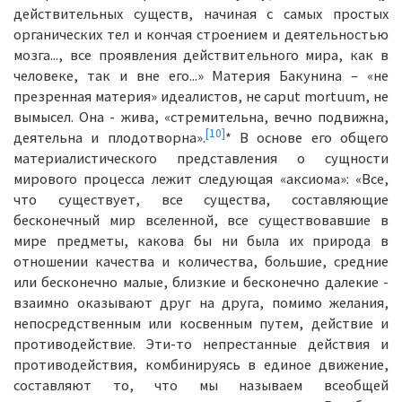
действительных существ, начиная с самых простых
органических тел и кончая строением и деятельностью
мозга..., все проявления действительного мира, как в
человеке, так и вне его...» Материя Бакунина – «не
презренная материя» идеалистов, не caput mortuum, не
вымысел. Она - жива, «стремительна, вечно подвижна,
[10]
деятельна и плодотворна».
* В основе его общего
материалистического представления о сущности
мирового процесса лежит следующая «аксиома»: «Все,
что существует, все существа, составляющие
бесконечный мир вселенной, все существовавшие в
мире предметы, какова бы ни была их природа в
отношении качества и количества, большие, средние
или бесконечно малые, близкие и бесконечно далекие -
взаимно оказывают друг на друга, помимо желания,
непосредственным или косвенным путем, действие и
противодействие. Эти-то непрестанные действия и
противодействия, комбинируясь в единое движение,
составляют то, что мы называем всеобщей