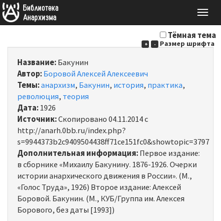
Togg
navig
Тёмная тема
Размер шрифта
+
-
Название:
Бакунин
Автор:
Боровой Алексей Алексеевич
Темы:
анархизм
,
Бакунин
,
история
,
практика
,
революция
,
теория
Дата:
1926
Источник:
Скопировано 04.11.2014 с
http://anarh.0bb.ru/index.php?
s=9944373b2c9409504438ff71ce151fc0&showtopic=3797
Дополнительная информация:
Первое издание:
в сборнике «Михаилу Бакунину. 1876-1926. Очерки
истории анархического движения в России». (М.,
«Голос Труда», 1926) Второе издание: Алексей
Боровой. Бакунин. (М., КУБ/Группа им. Алексея
Борового, без даты [1993])