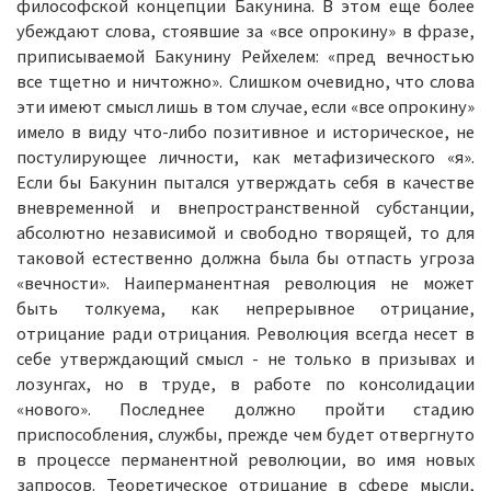
философской концепции Бакунина. В этом еще более
убеждают слова, стоявшие за «все опрокину» в фразе,
приписываемой Бакунину Рейхелем: «пред вечностью
все тщетно и ничтожно». Слишком очевидно, что слова
эти имеют смысл лишь в том случае, если «все опрокину»
имело в виду что-либо позитивное и историческое, не
постулирующее личности, как метафизического «я».
Если бы Бакунин пытался утверждать себя в качестве
вневременной и внепространственной субстанции,
абсолютно независимой и свободно творящей, то для
таковой естественно должна была бы отпасть угроза
«вечности». Наиперманентная революция не может
быть толкуема, как непрерывное отрицание,
отрицание ради отрицания. Революция всегда несет в
себе утверждающий смысл - не только в призывах и
лозунгах, но в труде, в работе по консолидации
«нового». Последнее должно пройти стадию
приспособления, службы, прежде чем будет отвергнуто
в процессе перманентной революции, во имя новых
запросов. Теоретическое отрицание в сфере мысли,