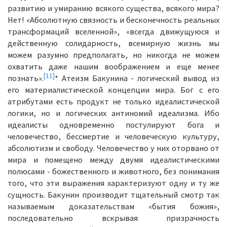
развитию и умиранию всякого существа, всякого мира?
Нет! «Абсолютную связность и бесконечность реальных
трансформаций вселенной», «всегда движущуюся и
действенную солидарность, всемирную жизнь мы
можем разумно предполагать, но никогда не можем
охватить даже нашим воображением и еще менее
[11]
познать».
* Атеизм Бакунина - логический вывод из
его материалистической концепции мира. Бог с его
атрибутами есть продукт не только идеалистической
логики, но и логических антиномий идеализма. Ибо
идеалисты одновременно постулируют бога и
человечество, бессмертие и человеческую культуру,
абсолютизм и свободу. Человечество у них оторвано от
мира и помещено между двумя идеалистическими
полюсами - божественного и животного, без понимания
того, что эти выражения характеризуют одну и ту же
сущность. Бакунин производит тщательный смотр так
называемым доказательствам «бытия божия»,
последовательно вскрывая призрачность