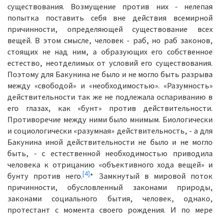
существования. Возмущение против них - нелепая
попытка поставить себя вне действия всемирной
причинности, определяющей существование всех
вещей. В этом смысле, человек - раб, но раб законов,
стоящих не над ним, а образующих его собственное
естество, неотделимых от условий его существования.
Поэтому для Бакунина не было и не могло быть разрыва
между «свободой» и «необходимостью». «Разумность»
действительности так же не подлежала оспариванию в
его глазах, как «бунт» против действительности.
Противоречие между ними было мнимым. Биологически
и социологически «разумная» действительность, - а для
Бакунина иной действительности не было и не могло
быть, - с естественной необходимостью приводила
человека к отрицанию «объективного хода вещей» и
[4]
бунту против него.
* Замкнутый в мировой поток
причинности, обусловленный законами природы,
законами социального бытия, человек, однако,
протестант с момента своего рождения. И по мере