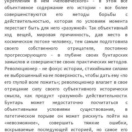
укрепления в нем «человеческого» - в этом все
объективное содержание его истории - все более
совершенствуются его методы борьбы с
действительностью, которая по условиям момента
перестает быть для него «разумной». Так объективный
ход вещей, мировая причинность, дав место в
космическом потоке человеку, тем самым подготовила
своего собственного отрицателя, постоянно
прогрессирующего - в глубине своих бунтарских
замыслов и совершенстве своих практических методов.
Революционер - не фокус истории, стихийными силами
ее выброшенный на ее поверхность, чтобы дать ему «по
его глупой воле пожить»; революционер влагает в свое
отрицание силу своего субъективного исторически
смысла, как продукт «разумной» действительности.
Бунтарь может недостаточно посчитаться с
объективными условиями существования, в
патетическом порыве он может рискнуть пойти на
«невозможное», совершить тяжкие ошибки,
вскрываемые последующей историей, но самое его