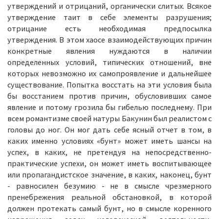
утверждений и отрицаний, органически слитых. Всякое
утверждение таит в себе элементы разрушения;
отрицание есть необходимая предпосылка
утверждения. В этом хаосе взаимодействующих причин
конкретные явления нуждаются в наличии
определенных условий, типических отношений, вне
которых невозможно их самопроявление и дальнейшее
существование. Попытка восстать на эти условия была
бы восстанием против причин, обусловивших самое
явление и потому грозила бы гибелью последнему. При
всем романтизме своей натуры Бакунин был реалистом с
головы до ног. Он мог дать себе ясный отчет в том, в
каких именно условиях «бунт» может иметь шансы на
успех, в каких, не претендуя на непосредственно-
практические успехи, он может иметь воспитывающее
или пропагандистское значение, в каких, наконец, бунт
- равносилен безумию - не в смысле чрезмерного
пренебрежения реальной обстановкой, в которой
должен протекать самый бунт, но в смысле коренного