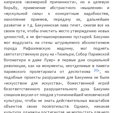
капризов «всемирной причинности», но и целевую
борьбу, применение абстрактного «мышления» и
«мускульной силы» к конкретным надобностям,
накопление приемов, передачу их, дальнейшее
развитие и т.д. Бакунинская лава течет, сжигая все на
своем пути, чтобы очистить место утверждению новых
ценностей, а не фетишизированию пустырей. Бакунин
мог водрузить на стены штурмуемого абсолютизмом
города Рафаэлевскую мадонну, мог поднять
святотатственную руку на «Тюильри, Собор Парижской
богоматери и даже Лувр» в первые дни социальной
революции, как на монументы, неотделимые в памяти
[8]
парижского пролетариата от деспотизма
*, но
подобные проекты разрушения для Бакунина не были
«искусством для искусства», божественной игрой
безответственного разрушительного духа. Бакунин
слишком вкусил от плодов утонченнейшей человеческой
культуры, чтобы не знать действительных масштабов
объектов своих посягательств. Однако, никакая
культура, однажды достигнутая, не могла стать для него