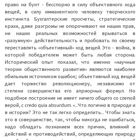
право на бунт - бесспорно в силу объективного хода
вещей, в силу имманентного человеку творческого
инстинкта. Бухгалтерские просчеты, стратегические
крахи, даже разгромы не опорочивают ни наших прав,
ни наших реальных возможностей врываться в
«разумную» действительность и пробовать по своему
переставлять «объективный» ход вещей. Это - война, в
которой победителем может быть любая сторона.
Исторический опыт показал, что именно «научные
теории общественного развития» являются наиболее
обильным источником ошибок; объективный ход вещей
дает торжество революционеру, независимо от
степени совершенства его априорных формул. Но
подобное построение не имеет ничего общего со слепой
верой, с credo quia absurdum. «...Что логично в природе и
в истории? Это не так легко определить... Чтобы знать
это в совершенстве, так, чтобы никогда не ошибаться,
надо обладать познанием всех причин, влияний и
действий и противодействий, определяющих природу