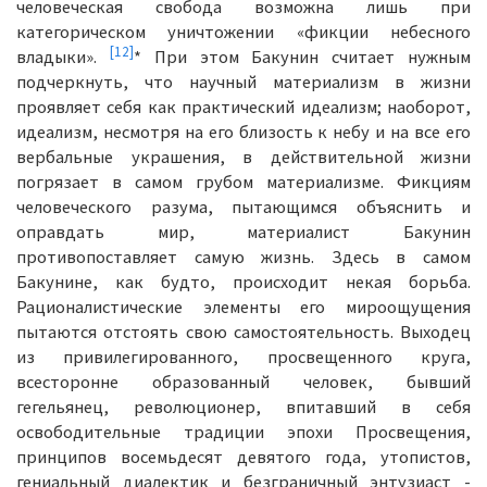
человеческая свобода возможна лишь при
категорическом уничтожении «фикции небесного
[12]
владыки».
* При этом Бакунин считает нужным
подчеркнуть, что научный материализм в жизни
проявляет себя как практический идеализм; наоборот,
идеализм, несмотря на его близость к небу и на все его
вербальные украшения, в действительной жизни
погрязает в самом грубом материализме. Фикциям
человеческого разума, пытающимся объяснить и
оправдать мир, материалист Бакунин
противопоставляет самую жизнь. Здесь в самом
Бакунине, как будто, происходит некая борьба.
Рационалистические элементы его мироощущения
пытаются отстоять свою самостоятельность. Выходец
из привилегированного, просвещенного круга,
всесторонне образованный человек, бывший
гегельянец, революционер, впитавший в себя
освободительные традиции эпохи Просвещения,
принципов восемьдесят девятого года, утопистов,
гениальный диалектик и безграничный энтузиаст -