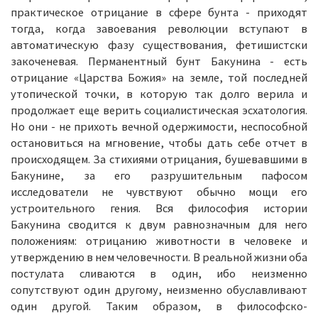
практическое отрицание в сфере бунта - приходят
тогда, когда завоевания революции вступают в
автоматическую фазу существования, фетишистски
закоченевая. Перманентный бунт Бакунина - есть
отрицание «Царства Божия» на земле, той последней
утопической точки, в которую так долго верила и
продолжает еще верить социалистическая эсхатология.
Но они - не прихоть вечной одержимости, неспособной
остановиться на мгновение, чтобы дать себе отчет в
происходящем. За стихиями отрицания, бушевавшими в
Бакунине, за его разрушительным пафосом
исследователи не чувствуют обычно мощи его
устроительного гения. Вся философия истории
Бакунина сводится к двум равнозначным для него
положениям: отрицанию животности в человеке и
утверждению в нем человечности. В реальной жизни оба
постулата сливаются в один, ибо неизменно
сопутствуют один другому, неизменно обуславливают
один другой. Таким образом, в философско-