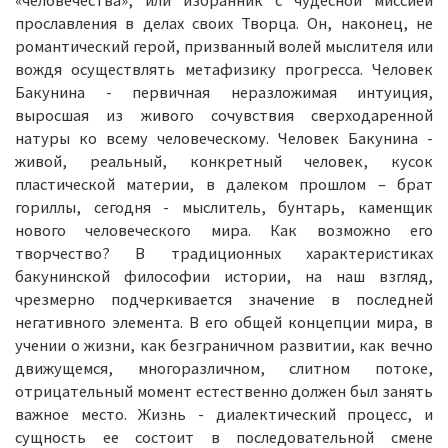
«человечества», или избранник с чудесной миссией
прославления в делах своих Творца. Он, наконец, не
романтический герой, призванный волей мыслителя или
вождя осуществлять метафизику прогресса. Человек
Бакунина - первичная неразложимая интуиция,
выросшая из живого сочувствия сверходаренной
натуры ко всему человеческому. Человек Бакунина -
живой, реальный, конкретный человек, кусок
пластической материи, в далеком прошлом – брат
гориллы, сегодня - мыслитель, бунтарь, каменщик
нового человеческого мира. Как возможно его
творчество? В традиционных характеристиках
бакунинской философии истории, на наш взгляд,
чрезмерно подчеркивается значение в последней
негативного элемента. В его общей концепции мира, в
учении о жизни, как безграничном развитии, как вечно
движущемся, многоразличном, слитном потоке,
отрицательный момент естественно должен был занять
важное место. Жизнь - диалектический процесс, и
сущность ее состоит в последовательной смене