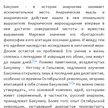
Бакунин - в истории анархизма занимает
исключительное место. Анархическая мысль и
анархическое действие нашли в нем гениального
выразителя. Анархическое мироощущение впервые в
нем достигло совершенной чистоты и мужества
выражения. Мировое значение его «бунтарской»
философии и его агитации осознано давно. И между тем
его идейное наследство исследовано в ничтожной мере.
Доселе остается он проблемой. Его учение и жизнь
сплелись с легендами. И извращая его облик, они живут
[1]
до наших дней.
* Помимо памятников, воздвигнутых
Бакунину - Неттлау и Гильомом, подлинное изучение
Бакунина открылось лишь в последние два десятилетия,
особенно со времени Октябрьской революции, незримо
[2]
впитавшей в себя стихии бакунизма.
* Но можно смело
утверждать, что основной комплекс идей, которыми
живет современный, в частности, русский анархизм,
принадлежит Бакунину. Более того: опыт Октябрьской
революции, заставивший анархистов пересмотреть