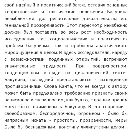
свой идейный и практический багаж, оставил основные
теоретические и тактические положения Бакунина
незыблемыми, дал решительные доказательства его
гениальной прозорливости. Этот пересмотр неизбежно
должен был поставить во весь рост необходимость
исследования как социологических и политических
проблем бакунизма, так и проблемы анархического
мироощущения в целом. И здесь исследователя, наряду
с возможностями подлинных открытий, встречают
значительные трудности. При поверхностном,
тенденциозном взгляде на циклопический синтез
Бакунина, последний представляется - изъеденным
противоречиями. Слова Канта, что не всегда к автору
может быть предъявлено требование признать своим
написанное и сказанное им, как будто, с полным правом
могут быть применены к Бакунину. В его творении -
своеобразном, беспорядочном, огромном - было бы
напрасным искать - простоты, прозрачности, меры.
Было бы безнадежным, воистину лилипутским делом -