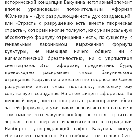
исторической концепции Бакунина негативный элемент
вполне уравновешен положительным. Афоризм
Ж.Элизара – «Дух разрушающий есть дух созидающий»
или «Страсть к разрушению есть вместе творческая
страсть», который многие толкуют, как универсальную
абсолютную формулу отрицания - есть, по существу, с
гениальным лаконизмом выраженная формула
культуры, не имеющая ничего общего ни с
нигилистической брезгливостью, ни с упрямством
скептицизма. Этот афоризм, предвестник бури,
превосходно раскрывает смысл бакунинского
отрицания. Разрушению имманентно творчество. Самое
разрушение имеет смысл постольку, поскольку ему
сопутствует созидание. На этом акцент афоризма. По
меньшей мере, можно говорить о равноправии обеих
частей формулы, и уже никак нельзя истолковать ее в
том смысле, что Бакунин вообще не хотел строить и
черпал свою энергию исключительно в отрицании.
Наоборот, утверждающий пафос Бакунина могуч,
убедителен, радостен. Его свобода - не только бунт