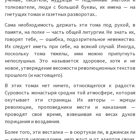
толкователи, люди с большой буквы, их имена — на
гнетущих томах и газетных разворотах...
Сама необходимость держать эти тома под рукой, в
памяти, на полке — часть общей литургии. Не знать их,
говорят тебе, — ошибка, подозрительное невежество.
Их следует иметь при себе, на всякий случай. Иногда,
поскольку тома тяжелы, ими можно припугнуть
непослушных. Это называется: здоровое, хотя и не
новое, утверждение весомости революционных текстов
прошлого (и настоящего).
В этих томах нет ничего, относящегося к радости.
Суровость монастыря сродни той атмосфере, которая
окутывает эти страницы. Их авторы — жрецы
революции, проповедники мести и наказания —
проводят своё время, взвешивая на весах духов
порицания и воздаяния.
Более того, эти весталки — в сюртуках ли, в джинсах ли
— кичатся целомудрием, чего ждут и от адептов своих.