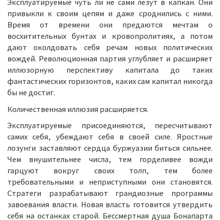
Эксплуатируемые чуть ли не сами лезут в капкан. Они
привыкли к своим цепям и даже сроднились с ними.
Время от времени они предаются мечтам о
восхитительных бунтах и кровопролитиях, а потом
дают околдовать себя речам новых политических
вождей. Революционная партия углубляет и расширяет
иллюзорную перспективу капитала до таких
фантастических горизонтов, каких сам капитал никогда
бы не достиг.
Количественная иллюзия расширяется.
Эксплуатируемые присоединяются, пересчитывают
самих себя, убеждают себя в своей силе. Яростные
лозунги заставляют сердца буржуазии биться сильнее.
Чем внушительнее числа, тем горделивее вожди
гарцуют вокруг своих толп, тем более
требовательными и неприступными они становятся.
Стратеги разрабатывают грандиозные программы
завоевания власти. Новая власть готовится утвердить
себя на останках старой. Бессмертная душа Бонапарта