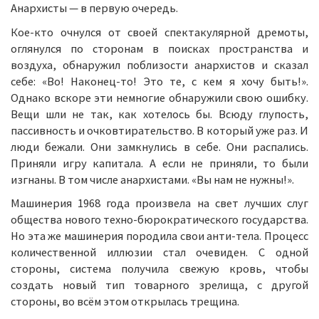
Анархисты — в первую очередь.
Кое-кто очнулся от своей спектакулярной дремоты,
оглянулся по сторонам в поисках пространства и
воздуха, обнаружил поблизости анархистов и сказал
себе: «Во! Наконец-то! Это те, с кем я хочу быть!».
Однако вскоре эти немногие обнаружили свою ошибку.
Вещи шли не так, как хотелось бы. Всюду глупость,
пассивность и очковтирательство. В который уже раз. И
люди бежали. Они замкнулись в себе. Они распались.
Приняли игру капитала. А если не приняли, то были
изгнаны. В том числе анархистами. «Вы нам не нужны!».
Машинерия 1968 года произвела на свет лучших слуг
общества нового техно-бюрократического государства.
Но эта же машинерия породила свои анти-тела. Процесс
количественной иллюзии стал очевиден. С одной
стороны, система получила свежую кровь, чтобы
создать новый тип товарного зрелища, с другой
стороны, во всём этом открылась трещина.