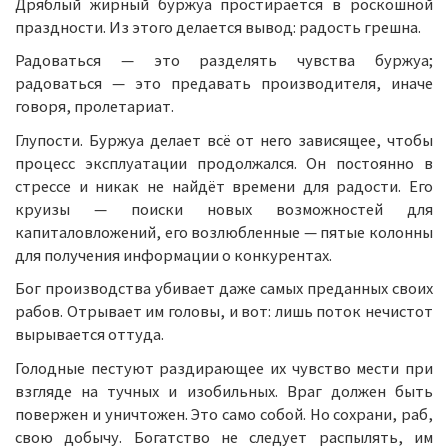
Дряблый жирный буржуа простирается в роскошной
праздности. Из этого делается вывод: радость грешна.
Радоваться — это разделять чувства буржуа;
радоваться — это предавать производителя, иначе
говоря, пролетариат.
Глупости. Буржуа делает всё от него зависящее, чтобы
процесс эксплуатации продолжался. Он постоянно в
стрессе и никак не найдёт времени для радости. Его
круизы — поиски новых возможностей для
капиталовложений, его возлюбленные — пятые колонны
для получения информации о конкурентах.
Бог производства убивает даже самых преданных своих
рабов. Отрывает им головы, и вот: лишь поток нечистот
вырывается оттуда.
Голодные пестуют раздирающее их чувство мести при
взгляде на тучных и изобильных. Враг должен быть
повержен и уничтожен. Это само собой. Но сохрани, раб,
свою добычу. Богатство не следует распылять, им