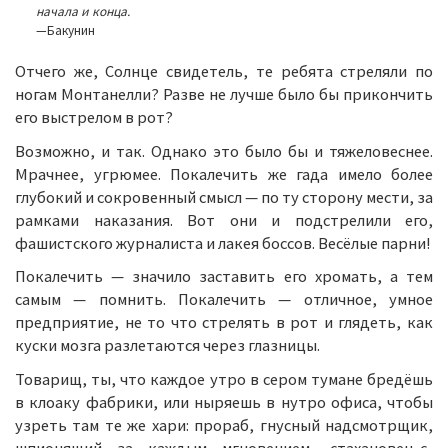
начала и конца.
—Бакунин
Отчего же, Солнце свидетель, те ребята стреляли по
ногам Монтанелли? Разве не лучше было бы прикончить
его выстрелом в рот?
Возможно, и так. Однако это было бы и тяжеловеснее.
Мрачнее, угрюмее. Покалечить же гада имело более
глубокий и сокровенный смысл — по ту сторону мести, за
рамками наказания. Вот они и подстрелили его,
фашистского журналиста и лакея боссов. Весёлые парни!
Покалечить — значило заставить его хромать, а тем
самым — помнить. Покалечить — отличное, умное
предприятие, не то что стрелять в рот и глядеть, как
куски мозга разлетаются через глазницы.
Товарищ, ты, что каждое утро в сером тумане бредёшь
в клоаку фабрики, или ныряешь в нутро офиса, чтобы
узреть там те же хари: прораб, гнусный надсмотрщик,