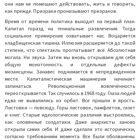
они нам не помешают действовать, жить и говорить,
как прежде. Призраки пронизывают призраков.
Время от времени политика выходит на первый план.
Капитал горазд на гениальные развлечения. Тогда
социальное примирение охватывает нас. Воцаряется
кладбищенская тишина. Иллюзия расширяется до такой
степени, что спектакль проглатывает всё. Абсолютная
могила. Ни звука. Затем мы вновь открываем для себя
общую монотонность и отдельные дефекты
мизансцены. Занавес поднимается в непредвиденном
месте. Капиталистическая машинерия начинает
запинаться. Революционная вовлечённость
переоткрывается. Так случилось в 1968 году. Глаза людей
едва не вывалились из орбит. Все пришли в ярость.
Листовки — повсюду. Горы листовок, памфлетов, газет
и книг. Старые идеологические различия выстроились,
как оловянные солдатики. Даже анархисты заново
открыли самих себя. И даже сделали это исторически,
согласно требованиям момента. Все были оболванены.