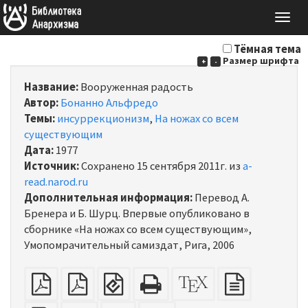
Togg
navig
Тёмная тема
Размер шрифта
+
-
Название:
Вооруженная радость
Автор:
Бонанно Альфредо
Темы:
инсуррекционизм
,
На ножах со всем
существующим
Дата:
1977
Источник:
Сохранено 15 сентября 2011г. из
a-
read.narod.ru
Дополнительная информация:
Перевод А.
Бренера и Б. Шурц. Впервые опубликовано в
сборнике «На ножах со всем существующим»,
Умопомрачительный самиздат, Рига, 2006
обычный
Спуск
EPUB
HTML
Исходник
Исходный
PDF
полос
(для
(подходит
XeLaTeX
текст
на
электронных
для