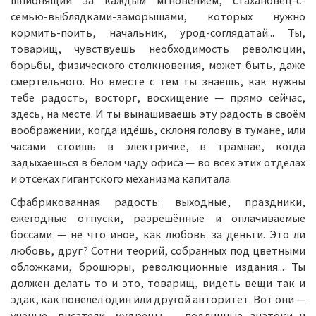
шпионящий за каждым мгновением, стахановец-с-
семью-выблядками-заморышами, которых нужно
кормить-поить, начальник, урод-соглядатай... Ты,
товарищ, чувствуешь необходимость революции,
борьбы, физического столкновения, может быть, даже
смертельного. Но вместе с тем ты знаешь, как нужны
тебе радость, восторг, восхищение — прямо сейчас,
здесь, на месте. И ты вынашиваешь эту радость в своём
воображении, когда идёшь, склоня голову в тумане, или
часами стоишь в электричке, в трамвае, когда
задыхаешься в белом чаду офиса — во всех этих отделах
и отсеках гигантского механизма капитала.
Сфабрикованная радость: выходные, праздники,
ежегодные отпуски, разрешённые и оплачиваемые
боссами — не что иное, как любовь за деньги. Это ли
любовь, друг? Сотни теорий, собранных под цветными
обложками, брошюры, революционные издания... Ты
должен делать то и это, товарищ, видеть вещи так и
эдак, как повелел один или другой авторитет. Вот они —
учёные, писатели, мудрецы — подлинные знатоки и