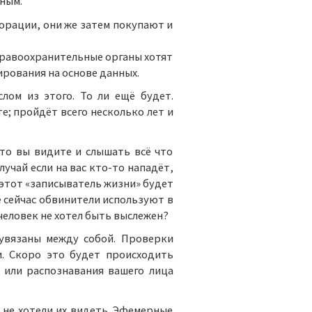
ным.
порации, они же затем покупают и
правоохранительные органы хотят
ирования на основе данных.
лом из этого. То ли ещё будет.
е; пройдёт всего несколько лет и
то вы видите и слышать всё что
учай если на вас кто-то нападёт,
ь этот «записыватель жизни» будет
е сейчас обвинители используют в
 человек не хотел быть выслежен?
оувязаны между собой. Проверки
. Скоро это будет происходить
 или распознавания вашего лица
ы не хотели их видеть. Эфемерные