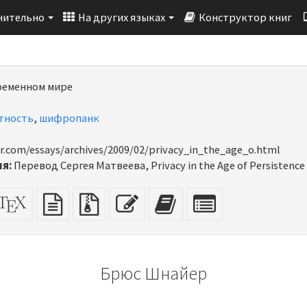
нительно
На других языках
Конструктор книг
ременном мире
тность
,
шифропанк
r.com/essays/archives/2009/02/privacy_in_the_age_o.html
я:
Перевод Сергея Матвеева, Privacy in the Age of Persistence
TML
Исходник
Исходный
Исходные
Редактировать
Добавить
Выбрать
одходит
XeLaTeX
текст
файлы
текст
этот
отдельные
ных
я
с
текст
части
чати)
вложениями
в
для
конструктор
конструктора
Брюс Шнайер
книг
книг