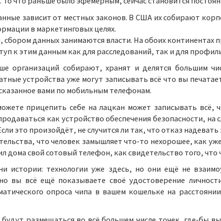
. То что раньше было эфемерным, сейчас становится постоян
анные зависит от местных законов. В США их собирают кор
рмации в маркетинговых целях.
, сбором данных занимаются власти. На обоих континентах 
уп к этим данным как для расследований, так и для профил
ше организаций собирают, хранят и делятся большим чис
тные устройства уже могут записывать всё что вы печатает
 сказанное вами по мобильным телефонам.
ожете прицепить себе на лацкан может записывать всё, ч
продаваться как устройство обеспечения безопасности, на сл
Если это произойдёт, не случится ли так, что отказ надеват
тельства, что человек замышляет что-то нехорошее, как уж
ил дома свой сотовый телефон, как свидетельство того, что
и истории: технологии уже здесь, но они ещё не взаим
но вы всё ещё показываете своё удостоверение личности
матического опроса чипа в вашем кошельке на расстоянии
 будут размещаться во всё большем числе точек, где-бы в