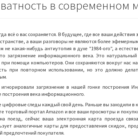
ватность в современном 
да всё о вас сохраняется. В будущее, где все ваши действи
странстве, а ваши разговоры не являются более эфемерны
ам не какая-нибудь антиутопия в духе "1984-ого", а естес
это загрязнение информационного века. Это натуральный
при помощи компьютеров. Они сохраняются вокруг нас навс
сть при повторном использовании, но это должно делат
ым.
 игнорировали загрязнение в нашей гонке построения Ин
е построения века информационного.
е цифровые следы каждый свой день. Раньше вы заходили в 
ете торговый портал Amazon и все ваши просмотры и покупк
на поезд, сейчас ваша электронная карта проезда связа
ьзует аналогичные карты для предоставления скидок, про
й предпочтений покупателя.