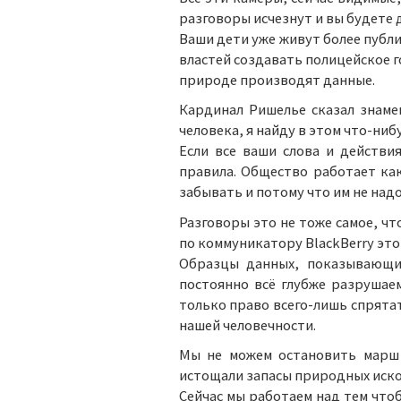
разговоры исчезнут и вы будете 
Ваши дети уже живут более публи
властей создавать полицейское 
природе производят данные.
Кардинал Ришелье сказал знаме
человека, я найду в этом что-нибу
Если все ваши слова и действи
правила. Общество работает ка
забывать и потому что им не над
Разговоры это не тоже самое, чт
по коммуникатору BlackBerry эт
Образцы данных, показывающие
постоянно всё глубже разрушае
только право всего-лишь спрята
нашей человечности.
Мы не можем остановить марш 
истощали запасы природных ископ
Сейчас мы работаем над тем чтоб