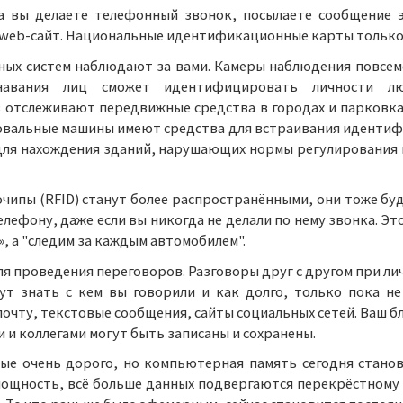
а вы делаете телефонный звонок, посылаете сообщение 
 web-сайт. Национальные идентификационные карты только
ых систем наблюдают за вами. Камеры наблюдения повсемес
знавания лиц сможет идентифицировать личности лю
 отслеживают передвижные средства в городах и парковк
вальные машины имеют средства для встраивания идентиф
х для нахождения зданий, нарушающих нормы регулирования
чипы (RFID) станут более распространёнными, они тоже буд
лефону, даже если вы никогда не делали по нему звонка. Это
», а "следим за каждым автомобилем".
 проведения переговоров. Разговоры друг с другом при лич
т знать с кем вы говорили и как долго, только пока не 
очту, текстовые сообщения, сайты социальных сетей. Ваш бло
и и коллегами могут быть записаны и сохранены.
ые очень дорого, но компьютерная память сегодня станов
ощность, всё больше данных подвергаются перекрёстному