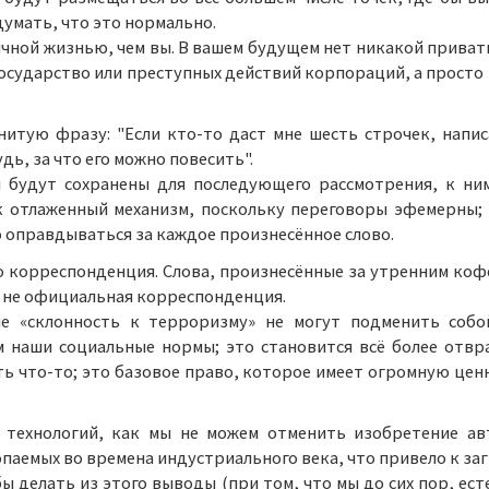
думать, что это нормально.
чной жизнью, чем вы. В вашем будущем нет никакой приват
государство или преступных действий корпораций, а просто
нитую фразу: "Если кто-то даст мне шесть строчек, напис
дь, за что его можно повесить".
я будут сохранены для последующего рассмотрения, к н
к отлаженный механизм, поскольку переговоры эфемерны;
о оправдываться за каждое произнесённое слово.
о корреспонденция. Слова, произнесённые за утренним коф
о не официальная корреспонденция.
 «склонность к терроризму» не могут подменить собо
м наши социальные нормы; это становится всё более отвр
ть что-то; это базовое право, которое имеет огромную цен
технологий, как мы не можем отменить изобретение авт
аемых во времена индустриального века, что привело к за
ы делать из этого выводы (при том, что мы до сих пор, ес