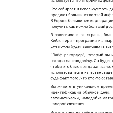
используется во вторичных целях
Кто собирает и использует эти д
продают большинство этой инфо
В Европе больше чем корпорации
получить как можно больший дост
В зависимости от страны, боль
Кейлоггеры – программы и аппара
уже можно будет записывать всё
"Лайф-рекордер", который вы м
находится неподалёку. Он будет 
чтобы это было всегда записано. 
использоваться в качестве свиде
суде факт того, что кто-то остав
Вы живёте в уникальном времен
идентификации обычное дело, 
автоматически, наподобие авто
камерой слежения.
Все эти камеры, сейчас видимые,