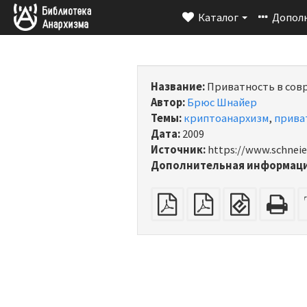
Каталог
Допол
Название:
Приватность в сов
Автор:
Брюс Шнайер
Темы:
криптоанархизм
,
прива
Дата:
2009
Источник:
https://www.schneie
Дополнительная информаци
обычный
Спуск
EPUB
H
PDF
полос
(для
(п
на
электрон
дл
А4
книг)
пе