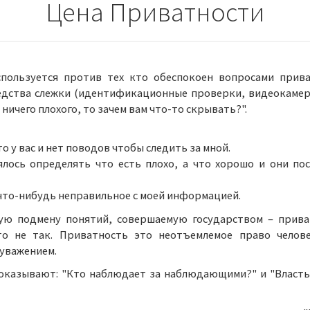
Цена Приватности
спользуется против тех кто обеспокоен вопросами прив
дства слежки (идентификационные проверки, видеокамер
 ничего плохого, то зачем вам что-то скрывать?".
 то у вас и нет поводов чтобы следить за мной.
ялось определять что есть плохо, а что хорошо и они п
 что-нибудь неправильное с моей информацией.
ую подмену понятий, совершаемую государством – прива
то не так. Приватность это неотъемлемое право челове
 уважением.
оказывают: "Кто наблюдает за наблюдающими?" и "Власть