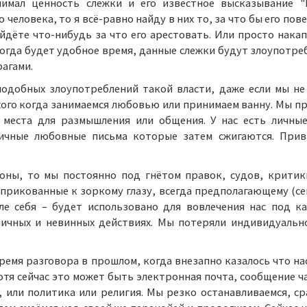
имал ценность слежки и его известное высказывание "
 человека, то я всё-равно найду в них то, за что бы его по
йдёте что-нибудь за что его арестовать. Или просто нака
когда будет удобное время, данные слежки будут злоупотре
агами.
одобных злоупотреблений такой власти, даже если мы не 
охого когда занимаемся любовью или принимаем ванну. Мы п
места для размышления или общения. У нас есть личные
личные любовные письма которые затем сжигаются. Прива
роны, то мы постоянно под гнётом правок, судов, критик
прикованные к зоркому глазу, всегда предполагающему (се
ле себя – будет использовано для вовлечения нас под к
личных и невинных действиях. Мы потеряли индивидуально
время разговора в прошлом, когда внезапно казалось что 
тя сейчас это может быть электронная почта, сообщение ч
или политика или религия. Мы резко останавливаемся, ср