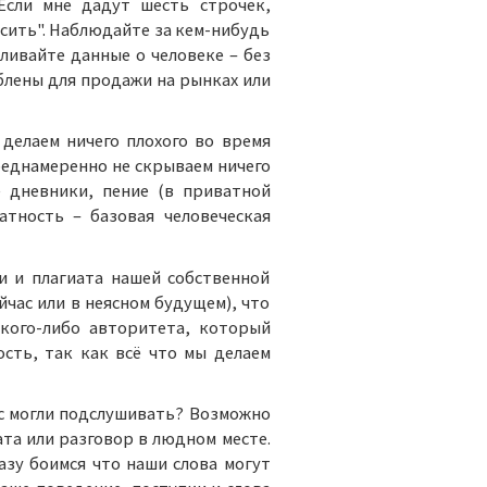
Если мне дадут шесть строчек,
весить". Наблюдайте за кем-нибудь
пливайте данные о человеке – без
блены для продажи на рынках или
делаем ничего плохого во время
реднамеренно не скрываем ничего
 дневники, пение (в приватной
тность – базовая человеческая
и и плагиата нашей собственной
йчас или в неясном будущем), что
акого-либо авторитета, который
сть, так как всё что мы делаем
нас могли подслушивать? Возможно
ата или разговор в людном месте.
азу боимся что наши слова могут