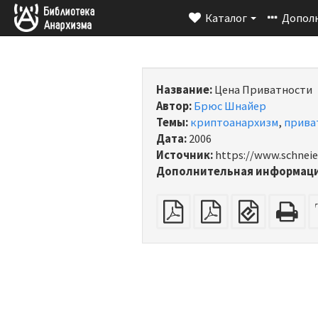
Каталог
Допол
Название:
Цена Приватности
Автор:
Брюс Шнайер
Темы:
криптоанархизм
,
прива
Дата:
2006
Источник:
https://www.schneie
Дополнительная информаци
обычный
Спуск
EPUB
H
PDF
полос
(для
(п
на
электрон
дл
А4
книг)
пе