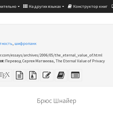
нительно
На других языках
Конструктор книг
тность
,
шифропанк
r.com/essays/archives/2006/05/the_eternal_value_of.html
я:
Перевод Сергея Матвеева, The Eternal Value of Privacy
TML
Исходник
Исходный
Исходные
Редактировать
Добавить
Выбрать
одходит
XeLaTeX
текст
файлы
текст
этот
отдельные
ных
я
с
текст
части
чати)
вложениями
в
для
конструктор
конструктора
Брюс Шнайер
книг
книг