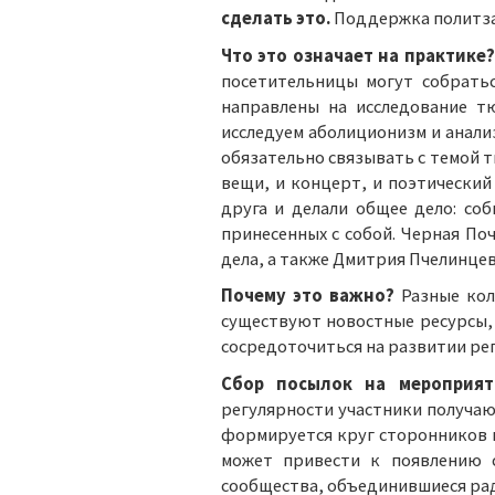
сделать это.
Поддержка политзак
Что это означает на практике?
посетительницы могут собрать
направлены на исследование т
исследуем аболиционизм и анал
обязательно связывать с темой 
вещи, и концерт, и поэтический
друга и делали общее дело: со
принесенных с собой. Черная П
дела, а также Дмитрия Пчелинцев
Почему это важно?
Разные кол
существуют новостные ресурсы,
сосредоточиться на развитии р
Сбор посылок на мероприят
регулярности участники получаю
формируется круг сторонников и
может привести к появлению с
сообщества, объединившиеся ра