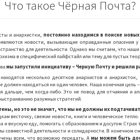
Что такое Чёрная Почта?
сты и анархистки,
постоянно находимся в поиске новы
являются новости, вызывающие оправданные опасения у а
странство для деятельности. Однако мы считаем, что наши
хизма в специфический лайфстайл или тему для пустых тео
ива
мы запустили инициативу – Черную Почту и решили ра
 находятся несколько десятков анархистов и анархисток, 
е должен находиться ни один человек. Наша конечная цель 
я дальше, чем когда-либо. Это не повод для отчаяния и а
выстраиванию разумных стратегий.
ены, но это не значит, что мы не должны их подтачиват
ам весточку, свежие новости, книги и человеческое тепло.
 и вкусную еду, помогать с образованием и досугом. Стра
 совместной деятельности и солидарности. В конечном сче
чены всем, что возможно передать. А
мы можем быть дос