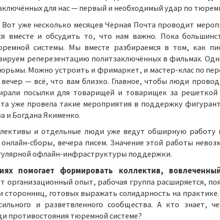
лючённых для нас — первый и необходимый удар по тюремн
Вот уже несколько месяцев Черная Почта проводит меропр
ся вместе и обсудить то, что нам важно. Пока большин
юремной системы. Мы вместе разбираемся в том, как пи
изируем реперезентацию политзаключённых в фильмах. Одн
тюрьмы. Можно устроить и фримаркет, и мастер-клас по пе
 вечер — всё, что вам близко. Главное, чтобы люди провод
бирали посылки для товарищей и товарищек за решеткой 
очта уже провела такие мероприятия в поддержку фигурант
а и Богдана Якименко.
лективы и отдельные люди уже ведут обширную работу 
 онлайн-сборы, вечера писем. Значение этой работы невоз
егулярной офлайн-инфраструктуры поддержки.
иях помогает формировать коллектив, вовлеченный
т организационный опыт, рабочая группа расширяется, поя
 сторонниц, готовых выражать солидарность на практике.
ильного и разветвленного сообщества. А кто знает, че
ди противостояния тюремной системе?