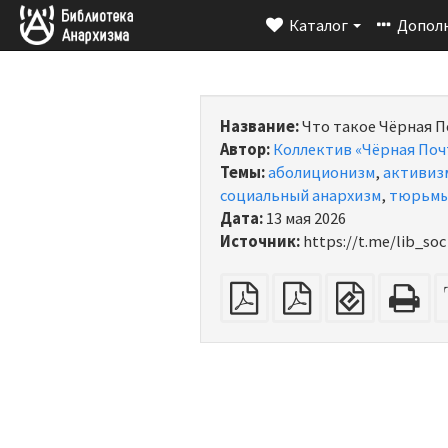
Каталог
Допол
Название:
Что такое Чёрная П
Автор:
Коллектив «Чёрная Поч
Темы:
аболиционизм
,
активиз
социальный анархизм
,
тюрьм
Дата:
13 мая 2026
Источник:
https://t.me/lib_soc
обычный
Спуск
EPUB
H
PDF
полос
(для
(п
на
электрон
дл
А4
книг)
пе