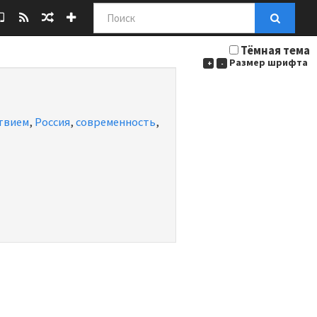
Поиск
Тёмная тема
Размер шрифта
+
-
твием
,
Россия
,
современность
,