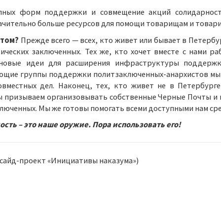
упных форм поддержки и совмещение акций солидарност
ачительно больше ресурсов для помощи товарищам и товар
стом?
Прежде всего — всех, кто живет или бывает в Петербу
ических заключенных. Тех же, кто хочет вместе с нами р
новые идеи для расширения инфраструктуры поддержк
ющие группы поддержки политзаключенных-анархистов мы 
местных дел. Наконец, тех, кто живет не в Петербурге
ы призываем организовывать собственные Черные Почты и н
люченных. Мы же готовы помогать всеми доступными нам ср
ость – это наше оружие. Пора использовать его!
 сайд-проект «Инициативы наказума»)