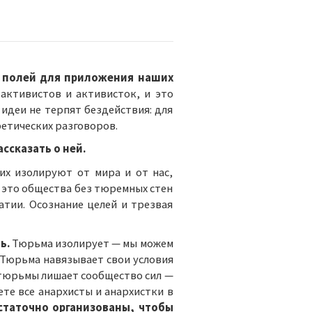
х полей для приложения наших
ктивистов и активисток, и это
 идеи не терпят бездействия: для
ретических разговоров.
ссказать о ней.
их изолируют от мира и от нас,
– это общества без тюремных стен
патии. Осознание целей и трезвая
ь.
Тюрьма изолирует — мы можем
 Тюрьма навязывает свои условия
х тюрьмы лишает сообщество сил —
те все анархисты и анархистки в
таточно организованы, чтобы