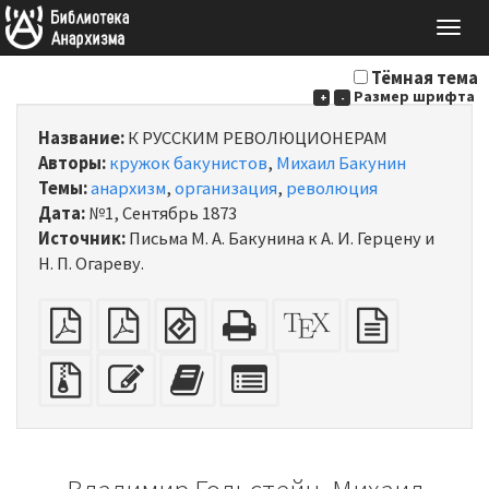
Togg
navig
Тёмная тема
Размер шрифта
+
-
Название:
К РУССКИМ РЕВОЛЮЦИОНЕРАМ
Авторы:
кружок бакунистов
,
Михаил Бакунин
Темы:
анархизм
,
организация
,
революция
Дата:
№1, Сентябрь 1873
Источник:
Письма М. А. Бакунина к А. И. Герцену и
Н. П. Огареву.
обычный
Спуск
EPUB
HTML
Исходник
Исходный
PDF
полос
(для
(подходит
XeLaTeX
текст
на
электронных
для
Исходные
Редактировать
Добавить
Выбрать
А4
книг)
печати)
файлы
текст
этот
отдельные
с
текст
части
вложениями
в
для
конструктор
конструктора