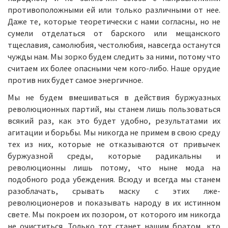
противоположными ей или только различными от нее.
Даже те, которые теоретически с нами согласны, но не
сумели отделаться от барского или мещанского
тщеславия, самолюбия, честолюбия, навсегда останутся
чужды нам. Мы зорко будем следить за ними, потому что
считаем их более опасными чем кого-либо. Наше орудие
против них будет самое энергичное.
Мы не будем вмешиваться в действия буржуазных
революционных партий, мы станем лишь пользоваться
всякий раз, как это будет удобно, результатами их
агитации и борьбы. Мы никогда не примем в свою среду
тех из них, которые не отказываются от привычек
буржуазной среды, которые радикальны и
революционны лишь потому, что ныне мода на
подобного рода убеждения. Всюду и всегда мы станем
разоблачать, срывать маску с этих лже-
революционеров и показывать народу в их истинном
свете. Мы покроем их позором, от которого им никогда
не очиститься. Только тот станет нашим братом, кто