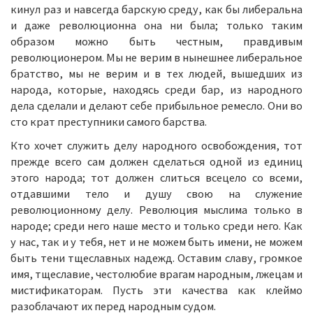
кинул раз и навсегда барскую среду, как бы либеральна
и даже революционна она ни была; только таким
образом можно быть честным, правдивым
революционером. Мы не верим в нынешнее либеральное
братство, мы не верим и в тех людей, вышедших из
народа, которые, находясь среди бар, из народного
дела сделали и делают себе прибыльное ремесло. Они во
сто крат преступники самого барства.
Кто хочет служить делу народного освобождения, тот
прежде всего сам должен сделаться одной из единиц
этого народа; тот должен слиться всецело со всеми,
отдавшими тело и душу свою на служение
революционному делу. Революция мыслима только в
народе; среди него наше место и только среди него. Как
у нас, так и у тебя, нет и не можем быть имени, не можем
быть тени тщеславных надежд. Оставим славу, громкое
имя, тщеславие, честолюбие врагам народным, лжецам и
мистификаторам. Пусть эти качества как клеймо
разоблачают их перед народным судом.