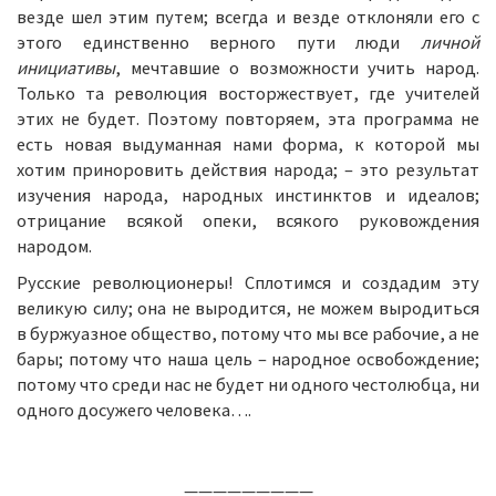
везде шел этим путем; всегда и везде отклоняли его с
этого единственно верного пути люди
личной
инициативы
, мечтавшие о возможности учить народ.
Только та революция восторжествует, где учителей
этих не будет. Поэтому повторяем, эта программа не
есть новая выдуманная нами форма, к которой мы
хотим приноровить действия народа; – это результат
изучения народа, народных инстинктов и идеалов;
отрицание всякой опеки, всякого руковождения
народом.
Русские революционеры! Сплотимся и создадим эту
великую силу; она не выродится, не можем выродиться
в буржуазное общество, потому что мы все рабочие, а не
бары; потому что наша цель – народное освобождение;
потому что среди нас не будет ни одного честолюбца, ни
одного досужего человека….
—————————