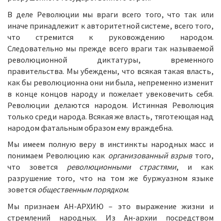
В деле Революции мы враги всего того, что так или
иначе принадлежит к авторитетной системе, всего того,
что стремится к руковождению народом.
Следовательно мы прежде всего враги так называемой
революционной диктатуры, временного
правительства. Мы убеждены, что всякая такая власть,
как бы революционна они ни была, непременно изменит
в конце концов народу и пожелает увековечить себя.
Революции делаются народом. Истинная Революция
только среди народа. Всякая же власть, тяготеющая над
народом фатальным образом ему враждебна.
Мы имеем полную веру в инстинкты народных масс и
понимаем Революцию как
организованный взрыв
того,
что зовется
революционными страстями
, и как
разрушение того, что на том же буржуазном языке
зовется
общественным порядком
.
Мы признаем АН-АРХИЮ – это выражение жизни и
стремлений народных. Из Ан-архии посредством