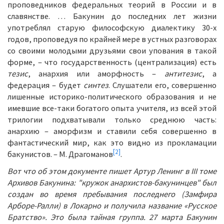
проповедников федеральных теорий в России и в
славянстве. … Бакунин до последних лет жизни
употреблял старую философскую диалектику 30-х
годов, проповедуя по крайней мере в устных разговорах
со своими молодыми друзьями свои упования в такой
форме, – что государственность (централизация) есть
тезис
, анархия или аморфность –
антитезис
, а
федерация – будет
синтез
. Слушатели его, совершенно
лишенные историко-политического образования и не
имевшие все-таки богатого опыта учителя, из всей этой
трилогии подхватывали только среднюю часть:
анархию – аморфизм и ставили себя совершенно в
фантастический мир, как это видно из прокламации
[2]
бакунистов. – М. Драгоманов
.
Вот что об этом документе пишет Артур Ленинг в III томе
Архивов Бакунина: "кружок анархистов-бакунинцев" был
создан во время пребывания последнего (Замфира
Арборе-Ралли) в Локарно и получила название «Русское
Братство». Это была тайная группа. 27 марта Бакунин