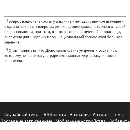
[1]
Вопрос национальностей у Бакунина имел двойственное значение –
в организационных вопросах революционер должен отречься от своей
национальности, при этом, в рамках социалистической пропаганды,
анархизма для «широких масс», национальный вопрос имел большое
значение.
[2]
Стоит понимать, что Драгоманов крайне умеренный социалист,
которому не нравится ультрареволюционная черта бакунинского
анархизма.
Случайный текст
|
RSS-лента
|
Названия
|
Авторы
|
Темы
|
Последние загруженные
|
Мобильные устройства
|
Добавить
в библиотеку