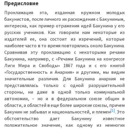
Предисловие
Прокламация эта, изданная кружком молодых
бакунистов, после личного их расхождения с Бакуниным,
интересна, как пример отражения идей Бакунина у его
русских учеников. Как говорили нам некоторые из
издателей ее, она состоит из изречений, которые
наиболее часто в то время повторялись около Бакунина.
Сравнивая эту прокламацию с некоторыми речами
Бакунина, например, с «Речами Бакунина на конгрессе
Лиги Мира и Свободы» 1867 года и с его книгой
«Государственность и Анархия» и другими, мы видим
значительные различия. Для Бакунина анархия не
представлялась только с одной разрушительной
стороны, ни даже в одной только коммунальной
автономии, – но и в федеральном союзе общин в
области, а областей в еще более широкие союзы, причем
[1]
Бакунин не забывал и национальностей, и племен
. Это
обстоятельство дает Бакунину известное
положительное значение, как одному из немногих